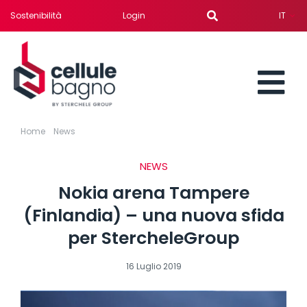
Salta
Sostenibilità
Login
IT
al
contenuto
To
BAGNI PREFABBRICATI
Home
»
News
»
Nokia arena Tampere (Finlandia) – una nuova
Nav
sfida per StercheleGroup
NEWS
SERVIZI
Nokia arena Tampere
SOLUZIONI PER
(Finlandia) – una nuova sfida
per StercheleGroup
REALIZZAZIONI
16 Luglio 2019
NEWS