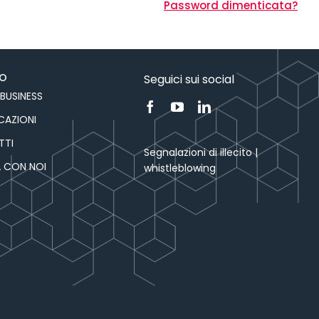
Password dimenticata?
MO
Seguici sui social
 BUSINESS
ICAZIONI
TTI
Segnalazioni di illecito |
A CON NOI
whistleblowing