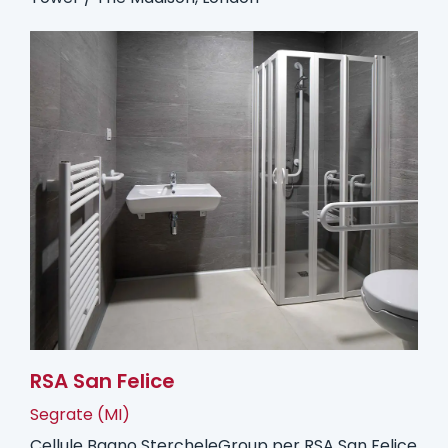
RSA San Felice
Segrate (MI)
Cellule Bagno StercheleGroup per RSA San Felice