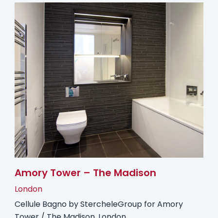
Amory Tower – The Madison
London
Cellule Bagno by StercheleGroup for Amory
Tower / The Madison, London